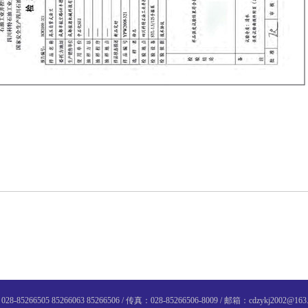
6505 85266063 85266506 / 传真：028-85266506-8009 / 邮箱：cdzykj2002@163