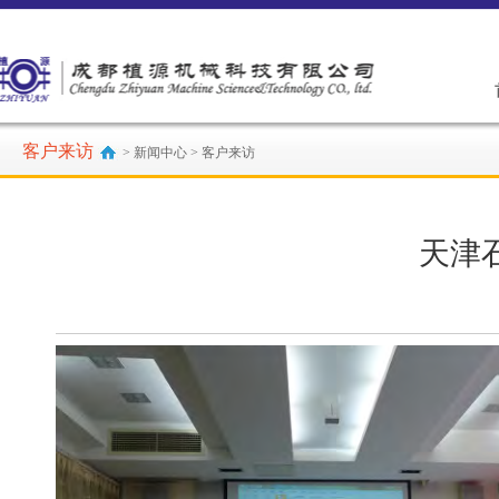
客户来访
> 新闻中心 > 客户来访
天津